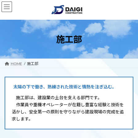
コ
ナ
ン
ビ
テ
ゲ
ン
ー
ツ
シ
へ
ョ
施工部
ス
ン
キ
に
ッ
移
プ
動
HOME
施工部
太陽の下で働き、熟練された技術と情熱を注ぎ込む。
施工部は、建設業の土台を支える部門です。
作業員や重機オペレーターが在籍し豊富な経験と技術を
活かし、安全第一の原則を守りながら建設現場の完成を追
求します。