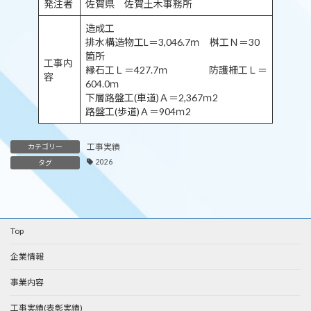
発注者
佐賀県 佐賀土木事務所
造成工
排水構造物工L＝3,046.7ｍ 桝工Ｎ＝30
箇所
工事内
縁石工Ｌ＝427.7ｍ 防護柵工Ｌ＝
容
604.0ｍ
下層路盤工(車道)Ａ＝2,367ｍ2
路盤工(歩道)Ａ＝904ｍ2
工事実績
カテゴリー
2026
タグ
Top
企業情報
事業内容
工事実績(表彰実績)