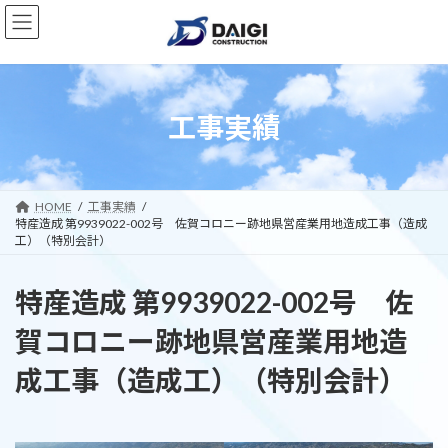
コ
ナ
ン
ビ
テ
ゲ
ン
ー
ツ
シ
へ
ョ
工事実績
ス
ン
キ
に
ッ
移
プ
動
HOME
工事実績
特産造成 第9939022-002号 佐賀コロニー跡地県営産業用地造成工事（造成
工）（特別会計）
特産造成 第9939022-002号 佐
賀コロニー跡地県営産業用地造
成工事（造成工）（特別会計）